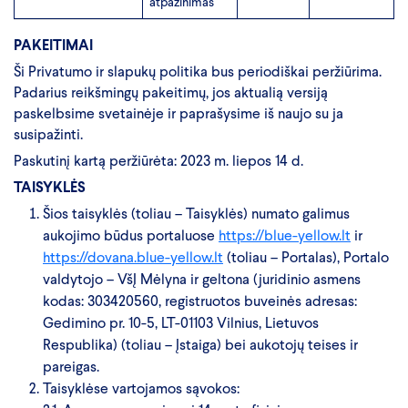
atpažinimas
PAKEITIMAI
Ši Privatumo ir slapukų politika bus periodiškai peržiūrima.
Padarius reikšmingų pakeitimų, jos aktualią versiją
paskelbsime svetainėje ir paprašysime iš naujo su ja
susipažinti.
Paskutinį kartą peržiūrėta: 2023 m. liepos 14 d.
TAISYKLĖS
Šios taisyklės (toliau – Taisyklės) numato galimus
aukojimo būdus portaluose
https://blue-yellow.lt
ir
https://dovana.blue-yellow.lt
(toliau – Portalas), Portalo
valdytojo – VšĮ Mėlyna ir geltona (juridinio asmens
kodas: 303420560, registruotos buveinės adresas:
Gedimino pr. 10-5, LT-01103 Vilnius, Lietuvos
Respublika) (toliau – Įstaiga) bei aukotojų teises ir
pareigas.
Taisyklėse vartojamos sąvokos: