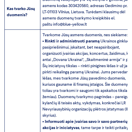
asmens kodas 303420560, adresas Gedimino pr. 10
Kas tvarko Jūsų
LT-01103 Vilnius, Lietuva. Turėdami klausimų dėl
duomenis?
asmens duomenų tvarkymo kreipkitės el.
paštu
info@blue-yellow.lt
Tvarkome Jūsų asmens duomenis, nes siekiame:
•
Rinkti ir administruoti paramą
Ukrainos ginkluo
pasipriešinimui, įskaitant, bet neapsiribojant,
organizuoti įvairias akcijas, koncertus, žaidimus, ka
antai „Dovana Ukrainai“, „Skaitmeninė armija“ ir pan
Šių iniciatyvų tikslas – rinkti pinigines lėšas ir už jas
pirkti reikalingą paramą Ukrainai. Jums pervedant
lėšas, mes tvarkome Jūsų pavedimo duomenis,
kuriuos gauname iš finansų įstaigos. Šie duomenys
toliau yra tvarkomi ir saugomi tik apskaitos tikslais (
žemiau). Duomenų tvarkymo pagrindas – pareigų,
kylančių iš teisės aktų, vykdymas, konkrečiai LR
Nevyriausybinių organizacijų plėtros įstatymas (III
skyrius).
•
Informuoti apie įvairias savo ir savo partnerių
akcijas ir iniciatyvas
, tame tarpe ir teikti pritaikytą