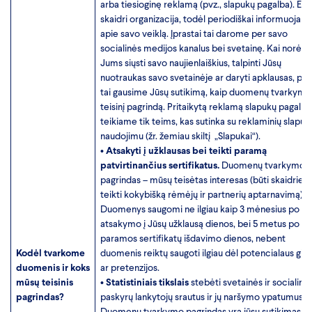
arba tiesioginę reklamą (pvz., slapukų pagalba). E
skaidri organizacija, todėl periodiškai informuojam
apie savo veiklą. Įprastai tai darome per savo
socialinės medijos kanalus bei svetainę. Kai norės
Jums siųsti savo naujienlaiškius, talpinti Jūsų
nuotraukas savo svetainėje ar daryti apklausas, pri
tai gausime Jūsų sutikimą, kaip duomenų tvarkymo
teisinį pagrindą. Pritaikytą reklamą slapukų pagalba
teikiame tik teims, kas sutinka su reklaminių slapu
naudojimu (žr. žemiau skiltį „Slapukai“).
•
Atsakyti į užklausas bei teikti paramą
patvirtinančius sertifikatus.
Duomenų tvarkymo
pagrindas – mūsų teisėtas interesas (būti skaidriems
teikti kokybišką rėmėjų ir partnerių aptarnavimą).
Duomenys saugomi ne ilgiau kaip 3 mėnesius po
atsakymo į Jūsų užklausą dienos, bei 5 metus po
paramos sertifikatų išdavimo dienos, nebent
Kodėl tvarkome
duomenis reiktų saugoti ilgiau dėl potencialaus gin
duomenis ir koks
ar pretenzijos.
mūsų teisinis
•
Statistiniais tikslais
stebėti svetainės ir socialinių
pagrindas?
paskyrų lankytojų srautus ir jų naršymo ypatumus.
Duomenų tvarkymo pagrindas yra jūsų sutikimas