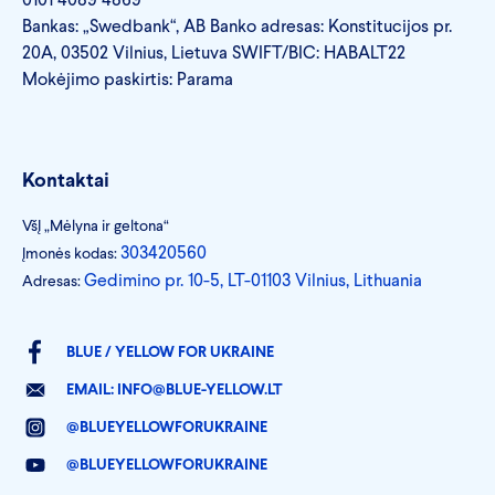
Bankas: „Swedbank“, AB Banko adresas: Konstitucijos pr.
20A, 03502 Vilnius, Lietuva SWIFT/BIC: HABALT22
Mokėjimo paskirtis: Parama
Kontaktai
VšĮ „Mėlyna ir geltona“
303420560
Įmonės kodas:
Gedimino pr. 10-5, LT-01103 Vilnius, Lithuania
Adresas:
BLUE / YELLOW FOR UKRAINE
EMAIL:
INFO@BLUE-YELLOW.LT
@BLUEYELLOWFORUKRAINE
@BLUEYELLOWFORUKRAINE