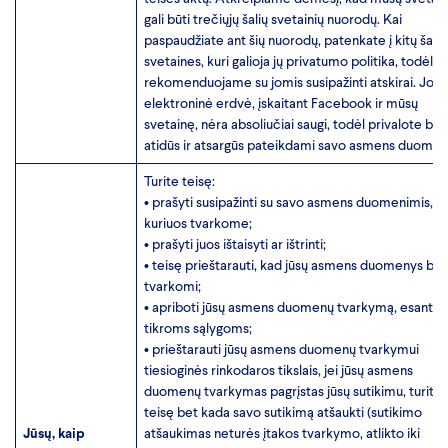
gali būti trečiųjų šalių svetainių nuorodų. Kai
paspaudžiate ant šių nuorodų, patenkate į kitų šalių
svetaines, kuri galioja jų privatumo politika, todėl
rekomenduojame su jomis susipažinti atskirai. Joki
elektroninė erdvė, įskaitant Facebook ir mūsų
svetainę, nėra absoliučiai saugi, todėl privalote būti
atidūs ir atsargūs pateikdami savo asmens duomen
Turite teisę:
• prašyti susipažinti su savo asmens duomenimis,
kuriuos tvarkome;
• prašyti juos ištaisyti ar ištrinti;
• teisę prieštarauti, kad jūsų asmens duomenys būt
tvarkomi;
• apriboti jūsų asmens duomenų tvarkymą, esant t
tikroms sąlygoms;
• prieštarauti jūsų asmens duomenų tvarkymui
tiesioginės rinkodaros tikslais, jei jūsų asmens
duomenų tvarkymas pagrįstas jūsų sutikimu, turite
teisę bet kada savo sutikimą atšaukti (sutikimo
Jūsų, kaip
atšaukimas neturės įtakos tvarkymo, atlikto iki