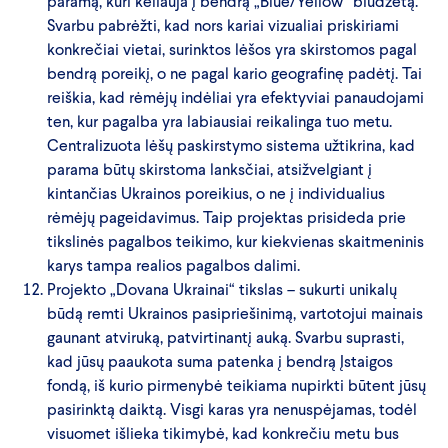
paramą, kuri keliauja į bendrą „Blue/Yellow“ biudžetą.
Svarbu pabrėžti, kad nors kariai vizualiai priskiriami
konkrečiai vietai, surinktos lėšos yra skirstomos pagal
bendrą poreikį, o ne pagal kario geografinę padėtį. Tai
reiškia, kad rėmėjų indėliai yra efektyviai panaudojami
ten, kur pagalba yra labiausiai reikalinga tuo metu.
Centralizuota lėšų paskirstymo sistema užtikrina, kad
parama būtų skirstoma lanksčiai, atsižvelgiant į
kintančias Ukrainos poreikius, o ne į individualius
rėmėjų pageidavimus. Taip projektas prisideda prie
tikslinės pagalbos teikimo, kur kiekvienas skaitmeninis
karys tampa realios pagalbos dalimi.
Projekto „Dovana Ukrainai“ tikslas – sukurti unikalų
būdą remti Ukrainos pasipriešinimą, vartotojui mainais
gaunant atviruką, patvirtinantį auką. Svarbu suprasti,
kad jūsų paaukota suma patenka į bendrą Įstaigos
fondą, iš kurio pirmenybė teikiama nupirkti būtent jūsų
pasirinktą daiktą. Visgi karas yra nenuspėjamas, todėl
visuomet išlieka tikimybė, kad konkrečiu metu bus