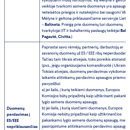
vykdydami mūsų nurodymus. VšĮ Mėlyna ir geltona
veikloje tvarkomi asmens duomenys yra apsaugoti
neteisėtos prieigos ir nutekėjimo bei saugomi VšĮ
Mėlyna ir geltona priklausančiame serveryje Lietu
–
Baltneta
. Prieigą prie duomenų turi duomenų
tvarkytojai (IT ir buhalterinių paslaugų teikėjai
Baltn
Pagautė, Civitta.
)
Paprastai savo rėmėjų, partnerių, darbuotojų ar
savanorių duomenų už ES / EEE ribų neperduodame
Tačiau tam tikrais atvejais, toks poreikis atsiranda
(pvz., jeigu organizuojama komandiruotė į Ukrainą.
Tokiais atvejais, duomenų perdavimas vykdomas ti
laikantis atitinkamų perdavimo apsaugos priemonių
pavyzdžiui:
a) jei šalis, į kurią teikiami duomenys, Europos
Komisijos būtų pripažintą kaip užtikrinanti pakank
lygio asmens duomenų apsaugą;
b) jei šalis, į kurią siunčiami duomenys, Europos
Duomenų
Komisija nebūtų pripažinusi kaip užtikrinančios
perdavimas į
pakankamo lygio asmens duomenų apsaugą, mes
ES/EEE
pasirūpintume atitinkamomis perdavimo apsaugos
nepriklausančias