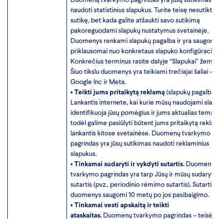
naudoti statistinius slapukus. Turite teisę nesutikti, 
sutikę, bet kada galite atšaukti savo sutikimą
pakoreguodami slapukų nustatymus svetainėje.
Duomenys renkami slapukų pagalba ir yra saugomi
priklausomai nuo konkretaus slapuko konfigūracijos
Konkrečius terminus rasite dalyje “Slapukai” žemia
Šiuo tikslu duomenys yra teikiami trečiajai šaliai –
Google Inc ir Meta.
•
Teikti jums pritaikytą reklamą
(slapukų pagalba).
Lankantis internete, kai kurie mūsų naudojami slap
identifikuoja jūsų pomėgius ir jums aktualias temas,
todėl galime pasiūlyti būtent jums pritaikytą rekla
lankantis kitose svetainėse. Duomenų tvarkymo
pagrindas yra jūsų sutikimas naudoti reklaminius
slapukus.
•
Tinkamai sudaryti ir vykdyti sutartis.
Duomenų
tvarkymo pagrindas yra tarp Jūsų ir mūsų sudaryta
sutartis (pvz., periodinio rėmimo sutartis). Sutartis i
duomenys saugomi 10 metų po jos pasibaigimo.
•
Tinkamai vesti apskaitą ir teikti
ataskaitas.
Duomenų tvarkymo pagrindas – teisės 