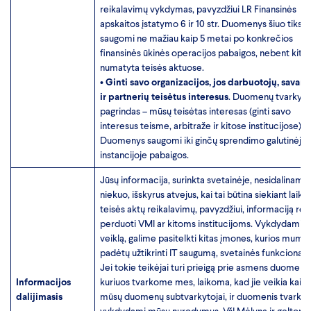
reikalavimų vykdymas, pavyzdžiui LR Finansinės
apskaitos įstatymo 6 ir 10 str. Duomenys šiuo tikslu
saugomi ne mažiau kaip 5 metai po konkrečios
finansinės ūkinės operacijos pabaigos, nebent kitai
numatyta teisės aktuose.
•
Ginti savo organizacijos, jos darbuotojų, savano
ir partnerių teisėtus interesus
. Duomenų tvarkym
pagrindas – mūsų teisėtas interesas (ginti savo
interesus teisme, arbitraže ir kitose institucijose).
Duomenys saugomi iki ginčų sprendimo galutinėje
instancijoje pabaigos.
Jūsų informacija, surinkta svetainėje, nesidaliname
niekuo, išskyrus atvejus, kai tai būtina siekiant laikyt
teisės aktų reikalavimų, pavyzdžiui, informaciją reik
perduoti VMI ar kitoms institucijoms. Vykdydami s
veiklą, galime pasitelkti kitas įmones, kurios mums
padėtų užtikrinti IT saugumą, svetainės funkcionav
Jei tokie teikėjai turi prieigą prie asmens duomenų
Informacijos
kuriuos tvarkome mes, laikoma, kad jie veikia kaip
dalijimasis
mūsų duomenų subtvarkytojai, ir duomenis tvarko