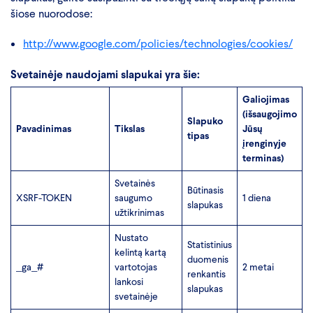
šiose nuorodose:
http://www.google.com/policies/technologies/cookies/
Svetainėje naudojami slapukai yra šie:
Galiojimas
(išsaugojimo
Slapuko
Pavadinimas
Tikslas
Jūsų
tipas
įrenginyje
terminas)
Svetainės
Būtinasis
XSRF-TOKEN
saugumo
1 diena
slapukas
užtikrinimas
Nustato
Statistinius
kelintą kartą
duomenis
_ga_#
vartotojas
2 metai
renkantis
lankosi
slapukas
svetainėje