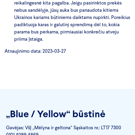
reikalingesnė kita pagalba. Jeigu pasirinktos prekės
nebus sandėlyje, jūsų auka bus panaudota kitiems
Ukrainos kariams būtiniems daiktams nupirkti. Poreikius
padiktuoja karas ir galutinį sprendimą dėl to, kokia
parama bus perkama, pirmiausiai konkrečiu atveju
priima Įstaiga.
Atnaujinimo data: 2023-03-27
„Blue / Yellow“ būstinė
Gavėjas: VšĮ „Mėlyna ir geltona“ Sąskaitos nr.: LT17 7300
0101 4089 4869