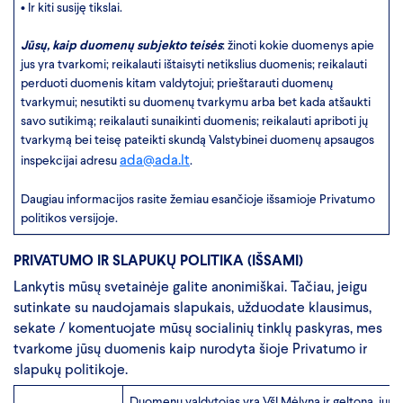
• Ir kiti susiję tikslai.
Jūsų, kaip duomenų subjekto teisės
: žinoti kokie duomenys apie
jus yra tvarkomi; reikalauti ištaisyti netikslius duomenis; reikalauti
perduoti duomenis kitam valdytojui; prieštarauti duomenų
tvarkymui; nesutikti su duomenų tvarkymu arba bet kada atšaukti
savo sutikimą; reikalauti sunaikinti duomenis; reikalauti apriboti jų
tvarkymą bei teisę pateikti skundą Valstybinei duomenų apsaugos
ada@ada.lt
inspekcijai adresu
.
Daugiau informacijos rasite žemiau esančioje išsamioje Privatumo
politikos versijoje.
PRIVATUMO IR SLAPUKŲ POLITIKA (IŠSAMI)
Lankytis mūsų svetainėje galite anonimiškai. Tačiau, jeigu
sutinkate su naudojamais slapukais, užduodate klausimus,
sekate / komentuojate mūsų socialinių tinklų paskyras, mes
tvarkome jūsų duomenis kaip nurodyta šioje Privatumo ir
slapukų politikoje.
Duomenų valdytojas yra VšĮ Mėlyna ir geltona, jurid