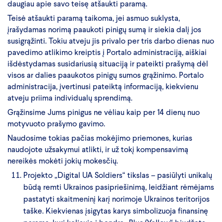
daugiau apie savo teisę atšaukti paramą.
Teisė atšaukti paramą taikoma, jei asmuo suklysta,
įrašydamas norimą paaukoti pinigų sumą ir siekia dalį jos
susigrąžinti. Tokiu atveju jis privalo per tris darbo dienas nuo
pavedimo atlikimo kreiptis į Portalo administraciją, aiškiai
išdėstydamas susidariusią situaciją ir pateikti prašymą dėl
visos ar dalies paaukotos pinigų sumos grąžinimo. Portalo
administracija, įvertinusi pateiktą informaciją, kiekvienu
atveju priima individualų sprendimą.
Grąžinsime Jums pinigus ne vėliau kaip per 14 dienų nuo
motyvuoto prašymo gavimo.
Naudosime tokias pačias mokėjimo priemones, kurias
naudojote užsakymui atlikti, ir už tokį kompensavimą
nereikės mokėti jokių mokesčių.
Projekto „Digital UA Soldiers“ tikslas – pasiūlyti unikalų
būdą remti Ukrainos pasipriešinimą, leidžiant rėmėjams
pastatyti skaitmeninį karį norimoje Ukrainos teritorijos
taške. Kiekvienas įsigytas karys simbolizuoja finansinę