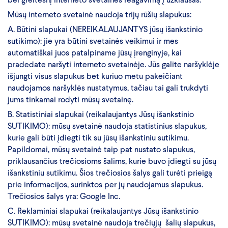
Mūsų interneto svetainė naudoja trijų rūšių slapukus:
A. Būtini slapukai (NEREIKALAUJANTYS jūsų išankstinio
sutikimo): jie yra būtini svetainės veikimui ir mes
automatiškai juos patalpiname jūsų įrenginyje, kai
pradedate naršyti interneto svetainėje. Jūs galite naršyklėje
išjungti visus slapukus bet kuriuo metu pakeičiant
naudojamos naršyklės nustatymus, tačiau tai gali trukdyti
jums tinkamai rodyti mūsų svetainę.
B. Statistiniai slapukai (reikalaujantys Jūsų išankstinio
SUTIKIMO): mūsų svetainė naudoja statistinius slapukus,
kurie gali būti įdiegti tik su jūsų išankstiniu sutikimu.
Papildomai, mūsų svetainė taip pat nustato slapukus,
priklausančius trečiosioms šalims, kurie buvo įdiegti su jūsų
išankstiniu sutikimu. Šios trečiosios šalys gali turėti prieigą
prie informacijos, surinktos per jų naudojamus slapukus.
Trečiosios šalys yra: Google Inc.
C. Reklaminiai slapukai (reikalaujantys Jūsų išankstinio
SUTIKIMO): mūsų svetainė naudoja trečiųjų šalių slapukus,