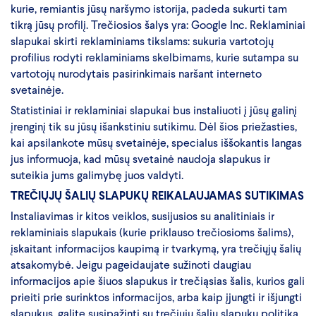
kurie, remiantis jūsų naršymo istorija, padeda sukurti tam
tikrą jūsų profilį. Trečiosios šalys yra: Google Inc. Reklaminiai
slapukai skirti reklaminiams tikslams: sukuria vartotojų
profilius rodyti reklaminiams skelbimams, kurie sutampa su
vartotojų nurodytais pasirinkimais naršant interneto
svetainėje.
Statistiniai ir reklaminiai slapukai bus instaliuoti į jūsų galinį
įrenginį tik su jūsų išankstiniu sutikimu. Dėl šios priežasties,
kai apsilankote mūsų svetainėje, specialus iššokantis langas
jus informuoja, kad mūsų svetainė naudoja slapukus ir
suteikia jums galimybę juos valdyti.
TREČIŲJŲ ŠALIŲ SLAPUKŲ REIKALAUJAMAS SUTIKIMAS
Instaliavimas ir kitos veiklos, susijusios su analitiniais ir
reklaminiais slapukais (kurie priklauso trečiosioms šalims),
įskaitant informacijos kaupimą ir tvarkymą, yra trečiųjų šalių
atsakomybė. Jeigu pageidaujate sužinoti daugiau
informacijos apie šiuos slapukus ir trečiąsias šalis, kurios gali
prieiti prie surinktos informacijos, arba kaip įjungti ir išjungti
slapukus, galite susipažinti su trečiųjų šalių slapukų politika