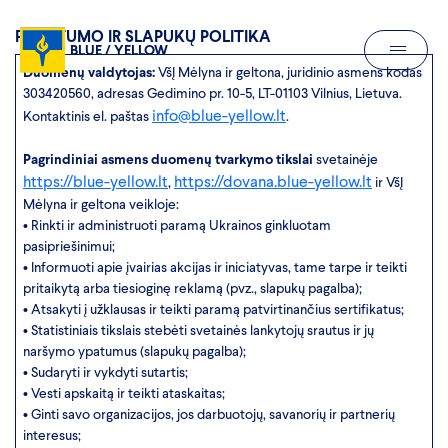
PRIVATUMO IR SLAPUKŲ POLITIKA
BLUE / YELLOW
Duomenų valdytojas:
VšĮ Mėlyna ir geltona, juridinio asmens kodas
303420560, adresas Gedimino pr. 10-5, LT-01103 Vilnius, Lietuva.
info@blue-yellow.lt
Kontaktinis el. paštas
.
Pagrindiniai asmens duomenų tvarkymo tikslai
svetainėje
https://blue-yellow.lt
https://dovana.blue-yellow.lt
,
ir VšĮ
Mėlyna ir geltona veikloje:
• Rinkti ir administruoti paramą Ukrainos ginkluotam
pasipriešinimui;
• Informuoti apie įvairias akcijas ir iniciatyvas, tame tarpe ir teikti
pritaikytą arba tiesioginę reklamą (pvz., slapukų pagalba);
• Atsakyti į užklausas ir teikti paramą patvirtinančius sertifikatus;
• Statistiniais tikslais stebėti svetainės lankytojų srautus ir jų
naršymo ypatumus (slapukų pagalba);
• Sudaryti ir vykdyti sutartis;
• Vesti apskaitą ir teikti ataskaitas;
• Ginti savo organizacijos, jos darbuotojų, savanorių ir partnerių
interesus;