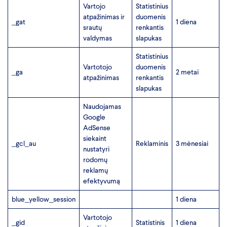
Vartojo
Statistinius
atpažinimas ir
duomenis
_gat
1 diena
srautų
renkantis
valdymas
slapukas
Statistinius
Vartotojo
duomenis
_ga
2 metai
atpažinimas
renkantis
slapukas
Naudojamas
Google
AdSense
siekaint
_gcl_au
Reklaminis
3 mėnesiai
nustatyri
rodomų
reklamų
efektyvumą
blue_yellow_session
1 diena
Vartotojo
_gid
Statistinis
1 diena