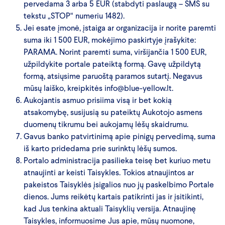
pervedama 3 arba 5 EUR (stabdyti paslaugą – SMS su
tekstu „STOP“ numeriu 1482).
Jei esate įmonė, įstaiga ar organizacija ir norite paremti
suma iki 1 500 EUR, mokėjimo paskirtyje įrašykite:
PARAMA. Norint paremti suma, viršijančia 1 500 EUR,
užpildykite portale pateiktą formą. Gavę užpildytą
formą, atsiųsime paruoštą paramos sutartį. Negavus
mūsų laiško, kreipkitės
info@blue-yellow.lt
.
Aukojantis asmuo prisiima visą ir bet kokią
atsakomybę, susijusią su pateiktų Aukotojo asmens
duomenų tikrumu bei aukojamų lėšų skaidrumu.
Gavus banko patvirtinimą apie pinigų pervedimą, suma
iš karto pridedama prie surinktų lėšų sumos.
Portalo administracija pasilieka teisę bet kuriuo metu
atnaujinti ar keisti Taisykles. Tokios atnaujintos ar
pakeistos Taisyklės įsigalios nuo jų paskelbimo Portale
dienos. Jums reikėtų kartais patikrinti jas ir įsitikinti,
kad Jus tenkina aktuali Taisyklių versija. Atnaujinę
Taisykles, informuosime Jus apie, mūsų nuomone,