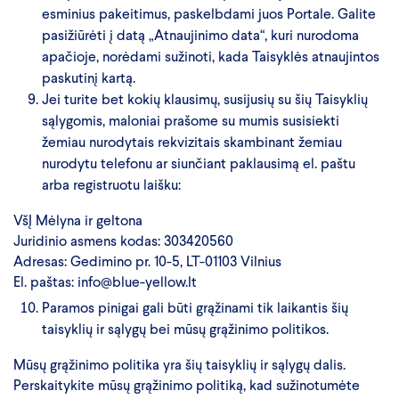
esminius pakeitimus, paskelbdami juos Portale. Galite
pasižiūrėti į datą „Atnaujinimo data“, kuri nurodoma
apačioje, norėdami sužinoti, kada Taisyklės atnaujintos
paskutinį kartą.
Jei turite bet kokių klausimų, susijusių su šių Taisyklių
sąlygomis, maloniai prašome su mumis susisiekti
žemiau nurodytais rekvizitais skambinant žemiau
nurodytu telefonu ar siunčiant paklausimą el. paštu
arba registruotu laišku:
VšĮ Mėlyna ir geltona
Juridinio asmens kodas: 303420560
Adresas: Gedimino pr. 10-5, LT-01103 Vilnius
El. paštas:
info@blue-yellow.lt
Paramos pinigai gali būti grąžinami tik laikantis šių
taisyklių ir sąlygų bei mūsų grąžinimo politikos.
Mūsų grąžinimo politika yra šių taisyklių ir sąlygų dalis.
Perskaitykite mūsų grąžinimo politiką, kad sužinotumėte