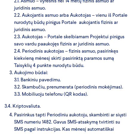
2.1. Asmuo – vyresnis nei 14 metų fizinis asmuo ar
juridinis asmuo.
2.2. Aukojantis asmuo arba Aukotojas – vienu iš Portale
nurodytų būdų pinigus Portale aukojantis fizinis ar
juridinis asmuo.
2.3. Aukotojas – Portale skelbiamam Projektui pinigus
savo vardu paaukojęs fizinis ar juridinis asmuo.
2.4. Periodinis aukotojas – fizinis asmuo, pasirinkęs
kiekvieną mėnesį skirti pasirinktą paramos sumą
Taisyklių 4 punkte nurodytu būdu.
Aukojimo būdai:
3.1. Bankiniu pavedimu.
3.2. Skambučiu, prenumerata (periodinis mokėjimas).
3.3. Mobiliuoju telefonu (QR kodas).
3.4. Kriptovaliuta.
Pasirinkus tapti Periodiniu aukotoju, skambinti ar siųsti
SMS numeriu 1482. Gavus SMS-atsakymą tvirtinti su
SMS pagal instrukcijas. Kas mėnesį automatiškai