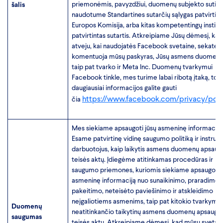
priemonėmis, pavyzdžiui, duomenų subjekto sutiki
šalis
naudotume Standartines sutarčių sąlygas patvirtint
Europos Komisija, arba kitas kompetentingų institu
patvirtintas sutartis. Atkreipiame Jūsų dėmesį, kad
atveju, kai naudojatės Facebook svetaine, sekate a
komentuoja mūsų paskyras, Jūsų asmens duomeni
taip pat tvarko ir Meta Inc. Duomenų tvarkymui
Facebook tinkle, mes turime labai ribotą įtaką, tod
daugiausiai informacijos galite gauti
https://www.facebook.com/privacy/poli
čia
Mes siekiame apsaugoti jūsų asmeninę informaciją
Esame patvirtinę vidinę saugumo politiką ir instruk
darbuotojus, kaip laikytis asmens duomenų apsaug
teisės aktų. Įdiegėme atitinkamas procedūras ir
saugumo priemones, kuriomis siekiame apsaugoti j
asmeninę informaciją nuo sunaikinimo, praradimo 
pakeitimo, neteisėto paviešinimo ir atskleidimo
neįgaliotiems asmenims, taip pat kitokio tvarkymo,
Duomenų
neatitinkančio taikytinų asmens duomenų apsaugo
saugumas
teisės aktų. Atkreipiame dėmesį, kad mūsų svetai