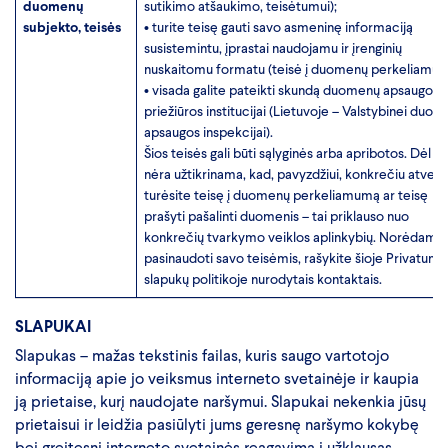
duomenų
sutikimo atšaukimo, teisėtumui);
subjekto, teisės
• turite teisę gauti savo asmeninę informaciją
susistemintu, įprastai naudojamu ir įrenginių
nuskaitomu formatu (teisė į duomenų perkeliamum
• visada galite pateikti skundą duomenų apsaugos
priežiūros institucijai (Lietuvoje – Valstybinei duo
apsaugos inspekcijai).
Šios teisės gali būti sąlyginės arba apribotos. Dėl to
nėra užtikrinama, kad, pavyzdžiui, konkrečiu atveju
turėsite teisę į duomenų perkeliamumą ar teisę
prašyti pašalinti duomenis – tai priklauso nuo
konkrečių tvarkymo veiklos aplinkybių. Norėdami
pasinaudoti savo teisėmis, rašykite šioje Privatumo 
slapukų politikoje nurodytais kontaktais.
SLAPUKAI
Slapukas – mažas tekstinis failas, kuris saugo vartotojo
informaciją apie jo veiksmus interneto svetainėje ir kaupia
ją prietaise, kurį naudojate naršymui. Slapukai nekenkia jūsų
prietaisui ir leidžia pasiūlyti jums geresnę naršymo kokybę
bei greitesnį interneto svetainės reagavimą į užklausas.