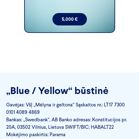
5,000
€
„Blue / Yellow“ būstinė
Gavėjas: VšĮ „Mėlyna ir geltona“ Sąskaitos nr.: LT17 7300
0101 4089 4869
Bankas: „Swedbank“, AB Banko adresas: Konstitucijos pr.
20A, 03502 Vilnius, Lietuva SWIFT/BIC: HABALT22
Mokėjimo paskirtis: Parama